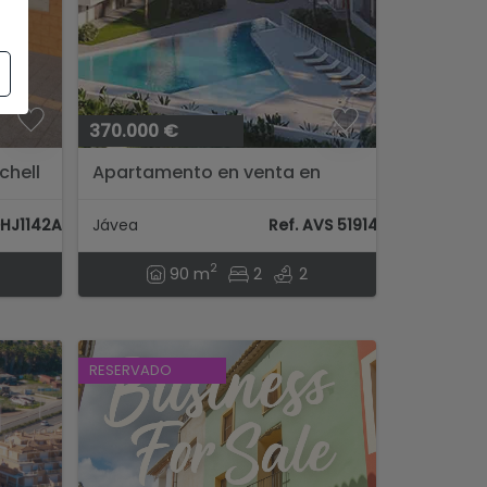
370.000 €
chell
Apartamento en venta en
ll...
Javea
DHJ1142A
Jávea
Ref. AVS 51914
2
90 m
2
2
RESERVADO