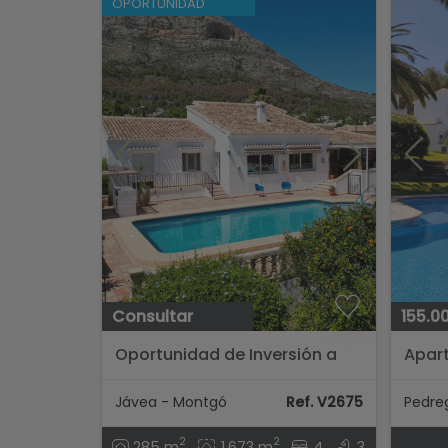
OPORTUNIDAD
Consultar
155.0
Oportunidad de Inversión a
Apar
Largo Plazo en Javea...
Acces
Sella.
Jávea - Montgó
Ref. V2675
2
2
285 m
1.673 m
4
3