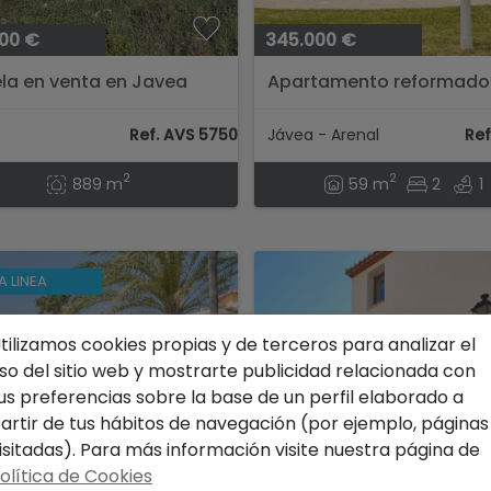
00 €
345.000 €
la en venta en Javea
Apartamento reformado
piscina cerca del mar...
Ref. AVS 57504
Jávea - Arenal
Ref
2
2
889 m
59 m
2
1
A LINEA
tilizamos cookies propias y de terceros para analizar el
so del sitio web y mostrarte publicidad relacionada con
us preferencias sobre la base de un perfil elaborado a
artir de tus hábitos de navegación (por ejemplo, páginas
isitadas). Para más información visite nuestra página de
olítica de Cookies