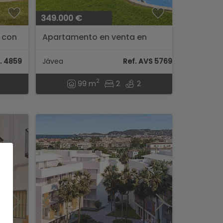
349.000 €
 con
Apartamento en venta en
Javea
. 4859
Jávea
Ref. AVS 57694
2
99 m
2
2