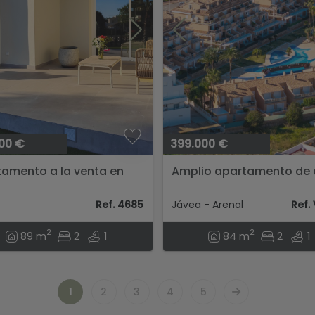
00 €
399.000 €
amento a la venta en
Amplio apartamento de
, complejo con piscina y
dormitorios en venta en
g...
Moreras de Saladar, Jávea
Ref. 4685
Jávea - Arenal
Ref.
2
2
89 m
2
1
84 m
2
1
1
2
3
4
5