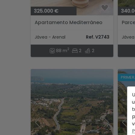
325.000 €
340.0
Apartamento Mediterráneo
Parce
Moderno Cerca de Arenal...
Jávea - Arenal
Ref. V2743
Jávea
2
88 m
2
2
PRIMER
U
u
t
p
v
P