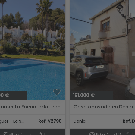
00 €
191.000 €
tamento Encantador con
Casa adosada en Denia
o a la Piscina en La
..
Pedreguer - La Sella
Ref. V2790
Denia
Ref. 
2
2
60 m
1
1
110 m
2
1