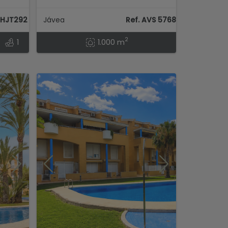
DHJT292
Jávea
Ref. AVS 57684
2
1
1.000 m