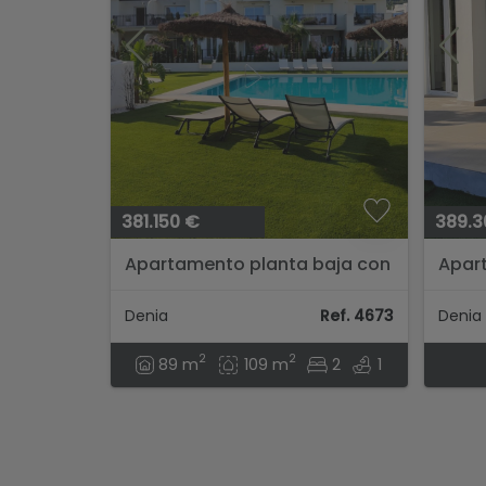
381.150 €
389.3
Apartamento planta baja con
Apart
piscina en Denia...
Denia
parkin
Denia
Ref. 4673
Denia
2
2
89 m
109 m
2
1