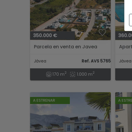
350.000 €
360.0
Parcela en venta en Javea
Apart
con v
Monta
Jávea
Ref. AVS 57654
2
2
170 m
1.000 m
A ESTRENAR
A ESTR