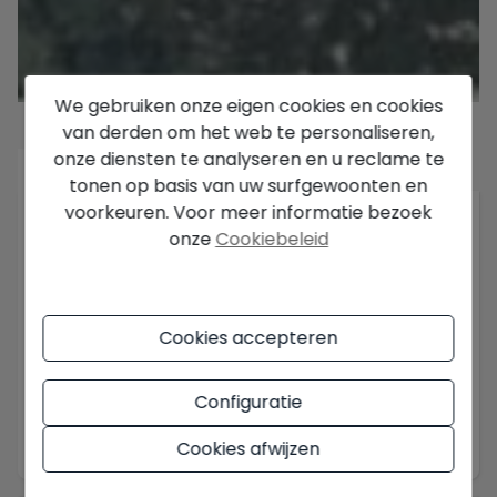
We gebruiken onze eigen cookies en cookies
van derden om het web te personaliseren,
onze diensten te analyseren en u reclame te
Beschrijving
tonen op basis van uw surfgewoonten en
voorkeuren. Voor meer informatie bezoek
Groot perceel te koop in Jávea/Xàbia met de
onze
Cookiebeleid
mogelijkheid om tot 12 chalets te bouwen Unieke
investering aan de Costa Blanca
Er zijn steeds minder percelen te koop in Jávea,
wat leidt tot een constante stijging van de prijzen
Cookies accepteren
en een geweldige kans voor investeerders
genereert. Jávea heeft zich gevestigd als een
Configuratie
van de meest gewilde bestemmingen aan de
Toon meer
Costa Blanca, zowel voor degenen die een grond
Cookies afwijzen
in Jávea willen kopen om hun woning te bouwen
als voor ontwikkelaars die exclusieve projecten