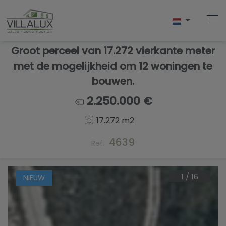
Groot perceel van 17.272 vierkante meter
met de mogelijkheid om 12 woningen te
bouwen.
Home
2.250.000 €
Kopen
17.272 m2
Verkopen
4639
Ref.
Verhuur
1
/
16
NIEUW
Over Ons
Over Javea