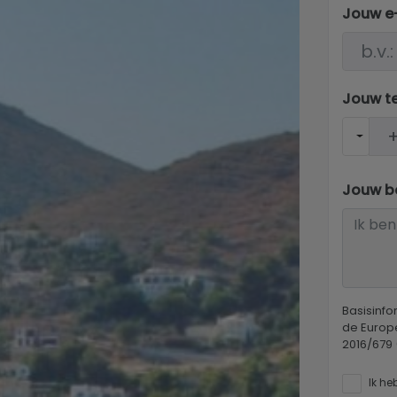
Jouw e
Jouw t
Jouw be
Basisinf
de Europ
2016/679
Ik he