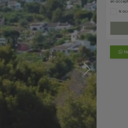
en accept
Ik ac
Ne