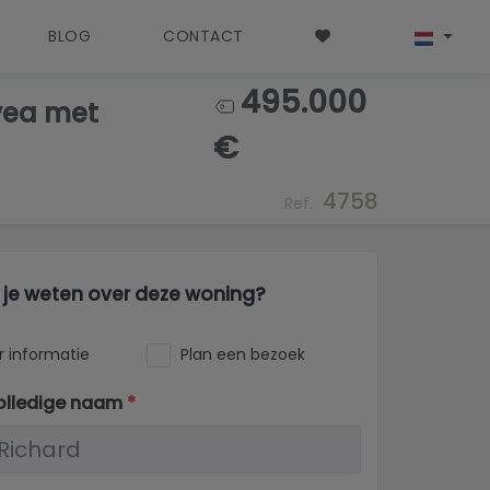
BLOG
CONTACT
495.000
vea met
€
4758
Ref.
l je weten over deze woning?
 informatie
Plan een bezoek
olledige naam
*