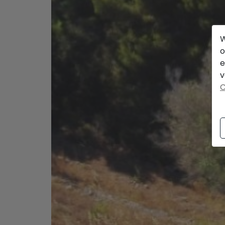
W
o
e
v
C