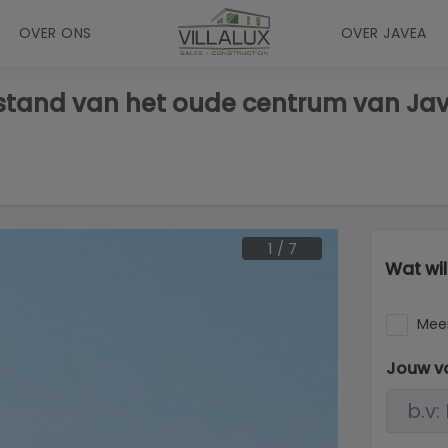
OVER ONS
OVER JAVEA
fstand van het oude centrum van Ja
1
/
7
Wat wi
Meer
Jouw v