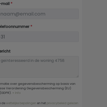
-mail
*
elefoonnummer
*
richt
ormatie over gegevensbescherming op basis van
ese Verordening Gegevensbescherming (EU)
 (GDPR).
+ Info
b de
wettelijke bepalingen
en het
privacybeleid gelezen