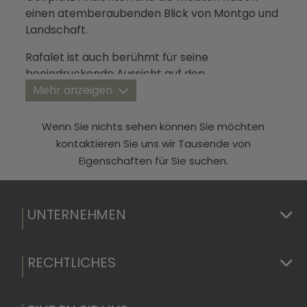
Blog
einen atemberaubenden Blick von Montgo und
Landschaft.
Kontakt
Rafalet ist auch berühmt für seine
beeindruckende Aussicht auf den
Sonnenuntergang.
Mehr anzeigen
Wenn Sie nichts sehen können Sie möchten
kontaktieren Sie uns wir Tausende von
Eigenschaften für Sie suchen.
UNTERNEHMEN
RECHTLICHES