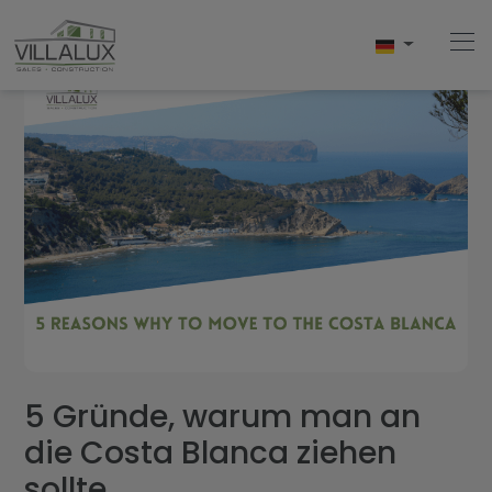
Home
Kaufen
Verkaufen
Vermietungen
Uber Uns
5 Gründe, warum man an
die Costa Blanca ziehen
Uber Javea
sollte